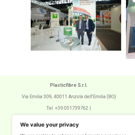
Plasticfibre S.r.l.
Via Emilia 309, 40011 Anzola dell’Emilia (BO)
Tel. +39.051739762 |
Email: plasticfibre@plasticfibre.comPEC:
We value your privacy
postacertificata@pec.plasticfibre.com