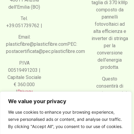
taglia di 370 kWp
dell’Emilia (BO)
composto da
pannelli
Tel.
fotovoltaici ad
+39.051739762 |
alta efficienza e
Email:
inverter di stringa
plasticfibre@plasticfibre.comPEC:
per la
postacertificata@pec.plasticfibre.com
conversione
dell’energia
P.IVA
prodotta.
00519491203 |
Capitale Sociale
Questo
€ 360.000
consentirà di
|
Privacy
coprire parte del
fabbisogno
We value your privacy
Indirizzo email:
energetico annuo
We use cookies to enhance your browsing experience,
amministrazione@plasticfibre.com
dell’azienda.
serve personalised ads or content, and analyse our traffic.
By clicking "Accept All", you consent to our use of cookies.