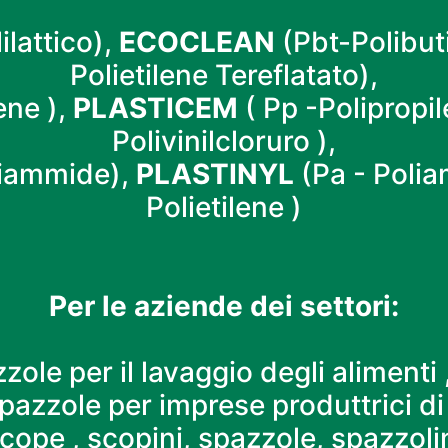
lattico),
ECOCLEAN
(Pbt-Polibuti
Polietilene Tereflatato),
ene ),
PLASTICEM
( Pp -Polipropil
Polivinilcloruro ),
liammide),
PLASTINYL
(Pa - Poli
Polietilene )
Per le aziende dei settori:
ole per il lavaggio degli alimenti ,
pazzole per imprese produttrici di 
cope , scopini, spazzole, spazzoli