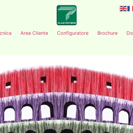
cnica
Area Cliente
Configuratore
Brochure
Do