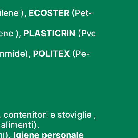
lene ),
ECOSTER
(Pet-
ene ),
PLASTICRIN
(Pvc
ammide),
POLITEX
(Pe-
 contenitori e stoviglie ,
alimenti).
ni).
Igiene personale