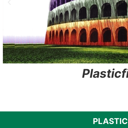
Plas​tic
PLASTICF