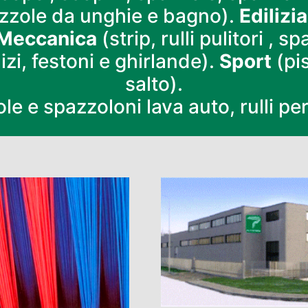
azzole da unghie e bagno).
Edilizia
Meccanica
(strip, rulli pulitori , s
izi, festoni e ghirlande).
Sport
(pis
salto).
e e spazzoloni lava auto, rulli per