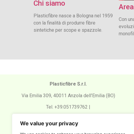
Chi siamo
Area
Plasticfibre nasce a Bologna nel 1959
Con un
con la finalità di produrre fibre
evoluzi
sintetiche per scope e spazzole.
monofil
Plasticfibre S.r.l.
Via Emilia 309, 40011 Anzola dell’Emilia (BO)
Tel. +39.051739762 |
Email: plasticfibre@plasticfibre.comPEC:
We value your privacy
postacertificata@pec.plasticfibre.com