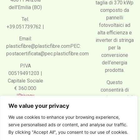
taglia di 370 kWp
dell’Emilia (BO)
composto da
pannelli
Tel.
fotovoltaici ad
+39.051739762 |
alta efficienza e
Email:
inverter di stringa
plasticfibre@plasticfibre.comPEC:
per la
postacertificata@pec.plasticfibre.com
conversione
dell’energia
P.IVA
prodotta.
00519491203 |
Capitale Sociale
Questo
€ 360.000
consentirà di
|
Privacy
coprire parte del
fabbisogno
We value your privacy
Indirizzo email:
energetico annuo
We use cookies to enhance your browsing experience,
amministrazione@plasticfibre.com
dell’azienda.
serve personalised ads or content, and analyse our traffic.
By clicking "Accept All", you consent to our use of cookies.