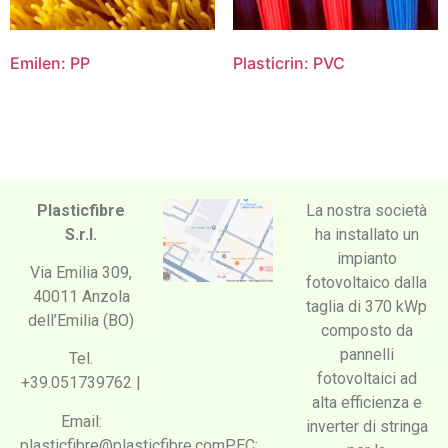
Emilen: PP
Plasticrin: PVC
Plasticfibre
La nostra società
S.r.l.
ha installato un
impianto
Via Emilia 309,
fotovoltaico dalla
40011 Anzola
taglia di 370 kWp
dell’Emilia (BO)
composto da
pannelli
Tel.
fotovoltaici ad
+39.051739762 |
alta efficienza e
Email:
inverter di stringa
plasticfibre@plasticfibre.comPEC: