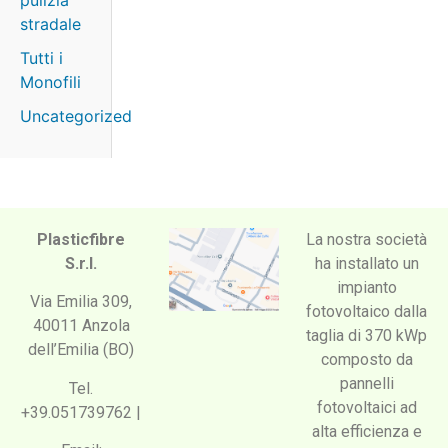
pulizia
stradale
Tutti i
Monofili
Uncategorized
Plasticfibre
La nostra società
S.r.l.
ha installato un
impianto
Via Emilia 309,
fotovoltaico dalla
40011 Anzola
taglia di 370 kWp
dell’Emilia (BO)
composto da
pannelli
Tel.
fotovoltaici ad
+39.051739762 |
alta efficienza e