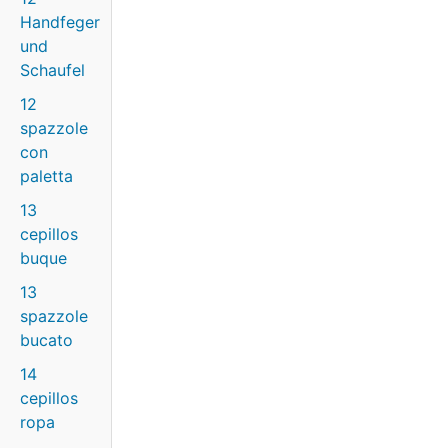
Handfeger
und
Schaufel
12
spazzole
con
paletta
13
cepillos
buque
13
spazzole
bucato
14
cepillos
ropa