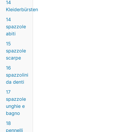
14
Kleiderbürsten
14
spazzole
abiti
15
spazzole
scarpe
16
spazzolini
da denti
17
spazzole
unghie e
bagno
18
pennelli