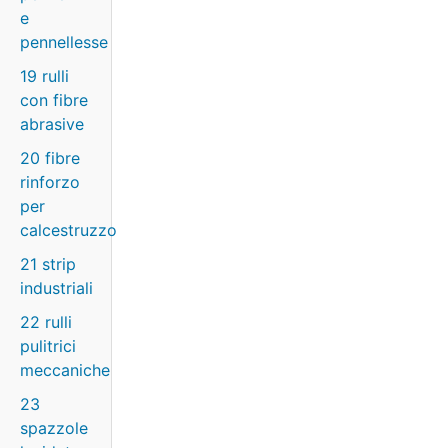
e
pennellesse
19 rulli
con fibre
abrasive
20 fibre
rinforzo
per
calcestruzzo
21 strip
industriali
22 rulli
pulitrici
meccaniche
23
spazzole