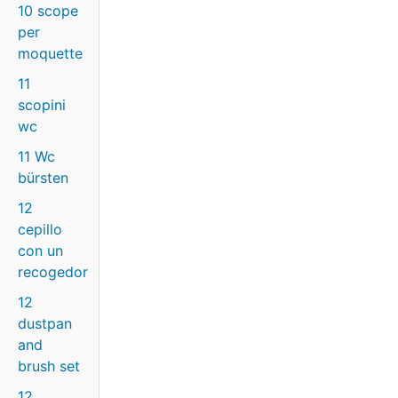
10 scope
per
moquette
11
scopini
wc
11 Wc
bürsten
12
cepillo
con un
recogedor
12
dustpan
and
brush set
12