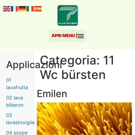
Categoria:
11
Applicazioni
Wc bürsten
01
lavafrutta
Emilen
02 lava
biberon
03
lavastoviglie
04 scope