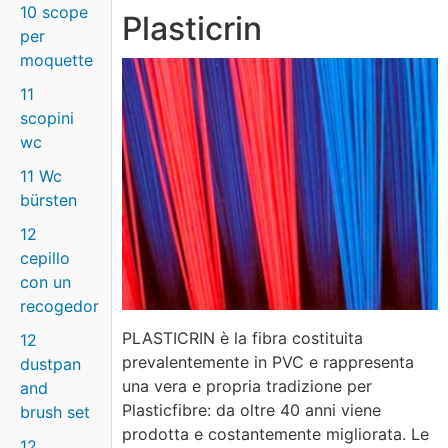
10 scope
Plasticrin
per
moquette
11
scopini
wc
11 Wc
bürsten
12
cepillo
con un
recogedor
PLASTICRIN è la fibra costituita
12
prevalentemente in PVC e rappresenta
dustpan
una vera e propria tradizione per
and
Plasticfibre: da oltre 40 anni viene
brush set
prodotta e costantemente migliorata. Le
12