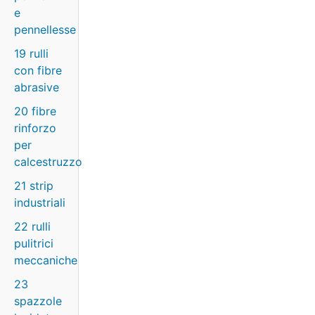
e
pennellesse
19 rulli
con fibre
abrasive
20 fibre
rinforzo
per
calcestruzzo
21 strip
industriali
22 rulli
pulitrici
meccaniche
23
spazzole