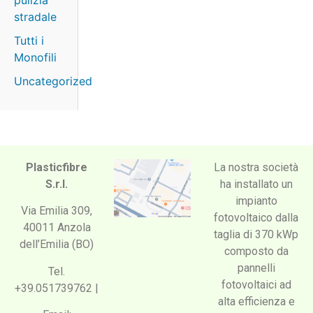
pulizia
stradale
Tutti i
Monofili
Uncategorized
Plasticfibre
La nostra società
S.r.l.
ha installato un
impianto
Via Emilia 309,
fotovoltaico dalla
40011 Anzola
taglia di 370 kWp
dell’Emilia (BO)
composto da
pannelli
Tel.
fotovoltaici ad
+39.051739762 |
alta efficienza e