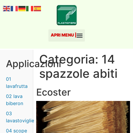
Categoria:
14
Applicazioni
spazzole abiti
01
lavafrutta
Ecoster
02 lava
biberon
03
lavastoviglie
04 scope