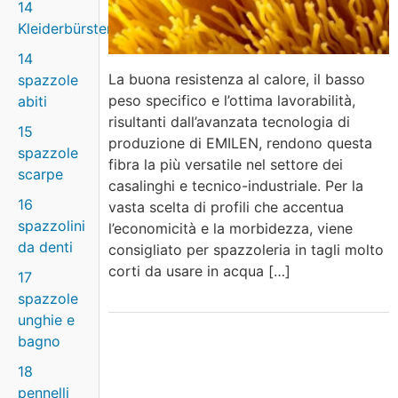
14
Kleiderbürsten
14
La buona resistenza al calore, il basso
spazzole
peso specifico e l’ottima lavorabilità,
abiti
risultanti dall’avanzata tecnologia di
15
produzione di EMILEN, rendono questa
spazzole
fibra la più versatile nel settore dei
scarpe
casalinghi e tecnico-industriale. Per la
16
vasta scelta di profili che accentua
spazzolini
l’economicità e la morbidezza, viene
da denti
consigliato per spazzoleria in tagli molto
corti da usare in acqua […]
17
spazzole
unghie e
bagno
18
pennelli