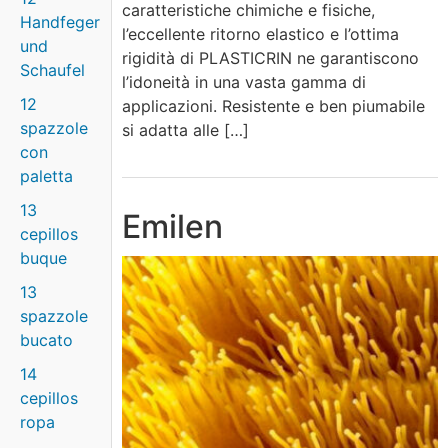
caratteristiche chimiche e fisiche,
Handfeger
l’eccellente ritorno elastico e l’ottima
und
rigidità di PLASTICRIN ne garantiscono
Schaufel
l’idoneità in una vasta gamma di
12
applicazioni. Resistente e ben piumabile
spazzole
si adatta alle […]
con
paletta
13
Emilen
cepillos
buque
13
spazzole
bucato
14
cepillos
ropa